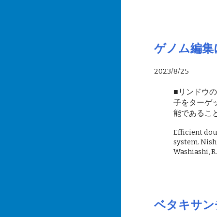
ゲノム編集
2023/8/25
■
リンドウ
子をターゲ
能であるこ
Efficient do
system. Nishi
Washiashi, R
ベタキサン