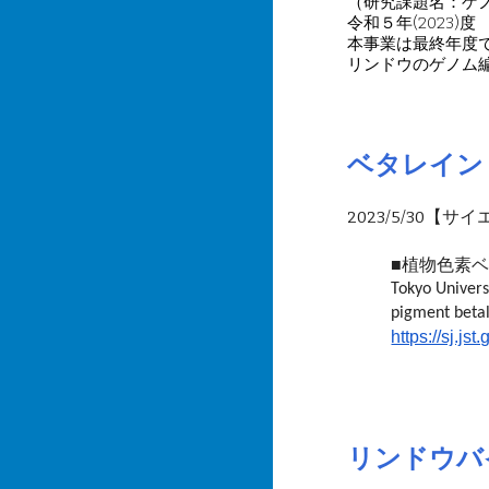
（研究課題名：ゲ
令和５年(2023
本事業は最終年度
リンドウのゲノム
ベタレイン
2023/5/30
【サイ
■
植物色素ベ
Tokyo Univers
pigment beta
https://sj.j
リンドウバ