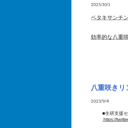
2025/10/1
ベタキサンチ
効率的な八重
八重咲きリ
2023/9/4
■
生研支援セン
https://twi