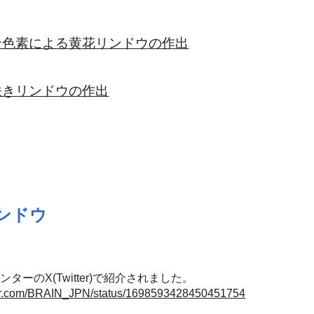
ン色素による黄花リンドウの作出
咲きリンドウの作出
ンドウ
ターのX(Twitter)で紹介されました。
tter.com/BRAIN_JPN/status/1698593428450451754