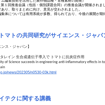
ノム編集技術を活用した農作物品種・育種素材の開発）
)度 第１回推進会議（包括・個別課題合同）の推進会議が開催されま
であり、取りまとめに向け、意見が交わされました。
編集体については有用系統が多数、得られており、今後の展開が期
トマトの共同研究がサイエンス・ジャパ
エンス・ジャパン】
タレイン 生合成遺伝子導入で トマトに抗炎症作用
ity of Science succeeds in engineering anti‐inflammatory effects in t
lain
st.go.jp/news/202305/n0530-03k.html
イテクに関する講義