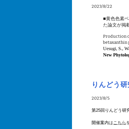
2023/8/22
■
黄色色素
た論文が掲
Production o
betaxanthin
Uesugi, S., Wa
New Phytolog
りんどう研
2023/8/
5
第25回りんどう
開催案内
は
こちら